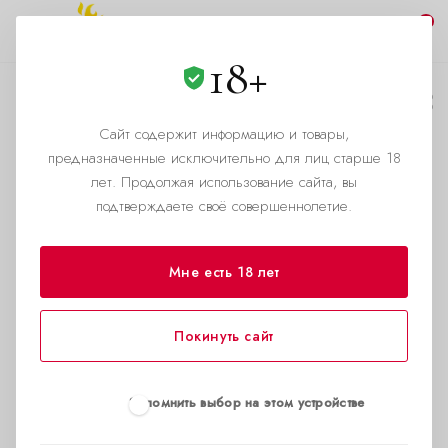
0
18+
История попперс: Jac
Masters
Сайт содержит информацию и товары,
предназначенные исключительно для лиц старше 18
—
—
Главная страница
Блог
История попперс: Jac Masters
лет. Продолжая использование сайта, вы
подтверждаете своё совершеннолетие.
Мне есть 18 лет
Покинуть сайт
Запомнить выбор на этом устройстве