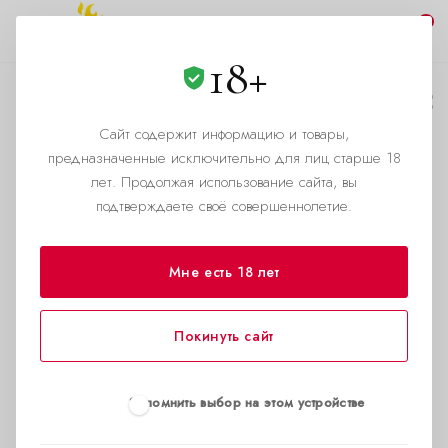
0
18+
Парам
Сайт содержит информацию и товары,
Каталог
предназначенные исключительно для лиц старше 18
Попперсы для пар: страсть,
лет. Продолжая использование сайта, вы
расслабление и новые ощущения
подтверждаете своё совершеннолетие.
Хотите сделать интимную жизнь ярче?
Мне есть 18 лет
Попперсы для пар — это проверенный
способ усилить возбуждение, снять
напряжение и раскрепоститься. Они
Покинуть сайт
идеально подходят для двоих, помогая парам
открывать новые грани близости.
Запомнить выбор на этом устройстве