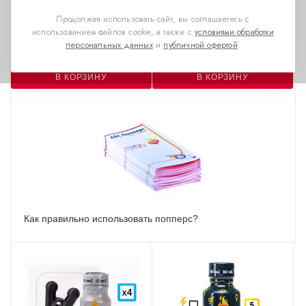
Есть в наличии
Есть в наличии
Продолжая использовать сайт, вы соглашаетесь с
Характеристики
Характеристики
использованием файлов cookie, а также с
условиями обработки
персональных данных
и
публичной офертой
.
В КОРЗИНУ
В КОРЗИНУ
Как правильно использовать попперс?